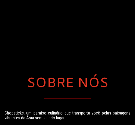
SOBRE NÓS
Chopsticks, um paraíso culinário que transporta você pelas paisagens 
vibrantes da Ásia sem sair do lugar. 
Fundado por Shunda Wang em 9 de novembro de 2022, o Chopsticks é 
mais do que apenas um restaurante é uma viagem requintada pelos 